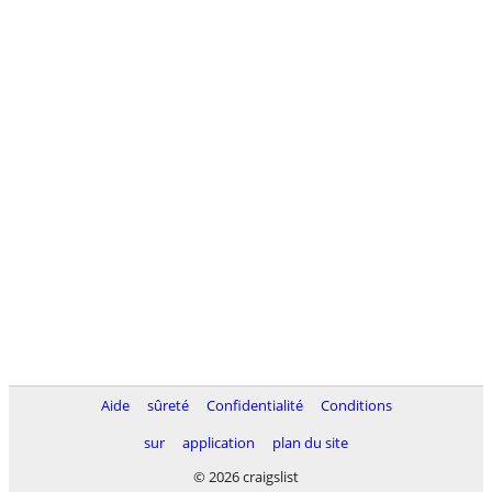
Aide
sûreté
Confidentialité
Conditions
sur
application
plan du site
© 2026 craigslist