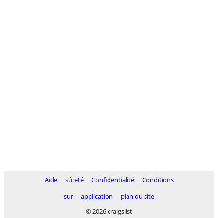
Aide
sûreté
Confidentialité
Conditions
sur
application
plan du site
© 2026 craigslist